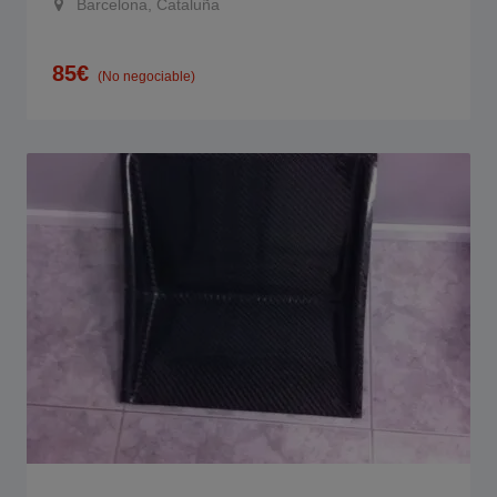
Barcelona, Cataluña
85
€
(No negociable)