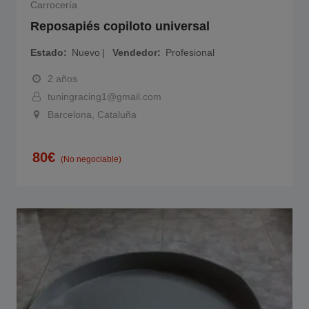
Carrocería
Reposapiés copiloto universal
Estado
Nuevo
Vendedor
Profesional
2 años
tuningracing1@gmail.com
Barcelona, Cataluña
80
€
(No negociable)