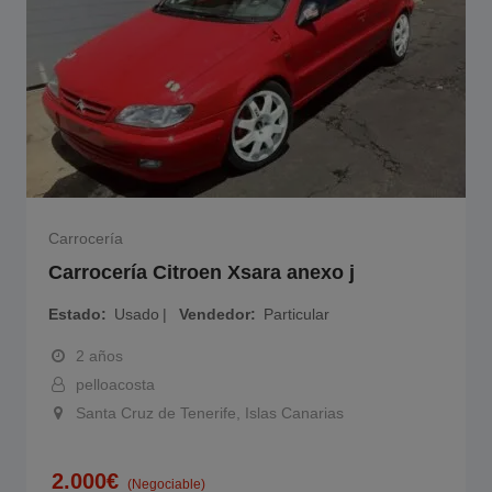
Carrocería
Carrocería Citroen Xsara anexo j
Estado
Usado
Vendedor
Particular
2 años
pelloacosta
Santa Cruz de Tenerife, Islas Canarias
2.000
€
(Negociable)