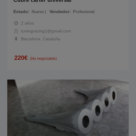
Cubre carter universal
Estado
Nuevo
Vendedor
Profesional
2 años
tuningracing1@gmail.com
Barcelona, Cataluña
220
€
(No negociable)