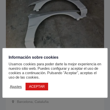
Información sobre cookies
Carrocería
Usamos cookies para poder darte la mejor experiencia en
nuestro sitio web. Puedes configurar y aceptar el uso de
Aletas Mitsubishi evo 7, 8, 9
cookies a continuación. Pulsando "Aceptar", aceptas el
uso de las cookies.
Estado
Nuevo
Vendedor
Profesional
ACEPTAR
Ajustes
2 años
tuningracing1@gmail.com
Barcelona, Cataluña