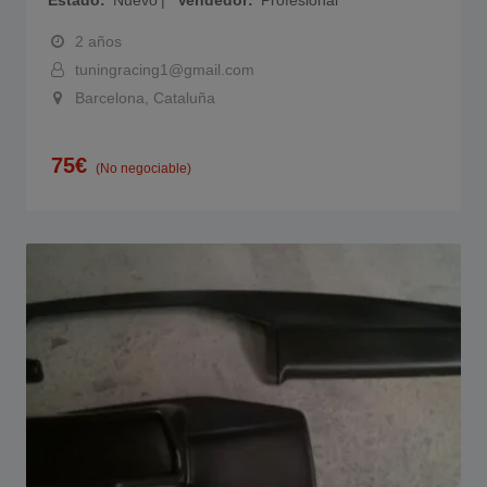
Estado
Nuevo
Vendedor
Profesional
2 años
tuningracing1@gmail.com
Barcelona, Cataluña
75
€
(No negociable)