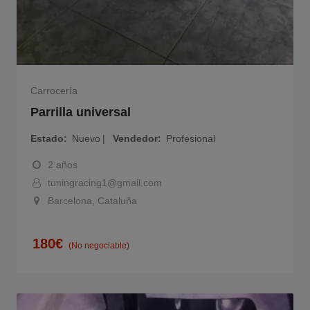
Carrocería
Parrilla universal
Estado
Nuevo
Vendedor
Profesional
2 años
tuningracing1@gmail.com
Barcelona, Cataluña
180
€
(No negociable)