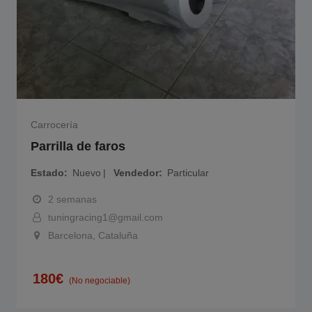
Carrocería
Parrilla de faros
Estado
Nuevo
Vendedor
Particular
2 semanas
tuningracing1@gmail.com
Barcelona, Cataluña
180
€
(No negociable)