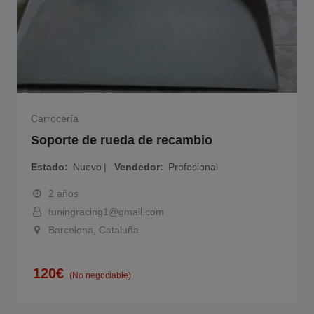
Carrocería
Soporte de rueda de recambio
Estado
Nuevo
Vendedor
Profesional
2 años
tuningracing1@gmail.com
Barcelona, Cataluña
120
€
(No negociable)