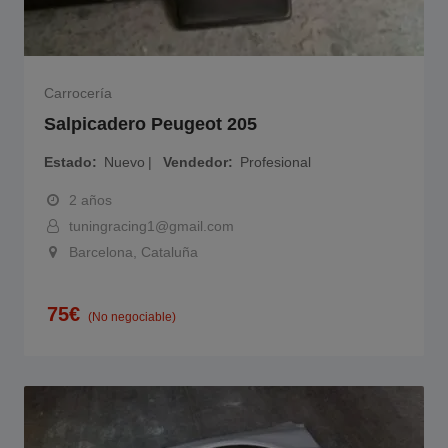
Carrocería
Salpicadero Peugeot 205
Estado
Nuevo
Vendedor
Profesional
2 años
tuningracing1@gmail.com
Barcelona, Cataluña
75
€
(No negociable)