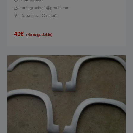
2 semanas
tuningracing1@gmail.com
Barcelona, Cataluña
40
€
(No negociable)