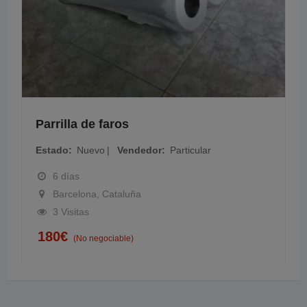
Parrilla de faros
Estado
Nuevo
Vendedor
Particular
6 días
Barcelona, Cataluña
3 Visitas
180
€
(No negociable)