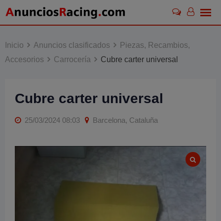
Skip
to
content
Inicio
Anuncios clasificados
Piezas, Recambios,
Accesorios
Carrocería
Cubre carter universal
Cubre carter universal
25/03/2024 08:03
Barcelona, Cataluña