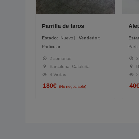
Parrilla de faros
Aletines
Estado
Nuevo
Vendedor
Estado
Nu
Particular
Particular
2 semanas
2 seman
Barcelona, Cataluña
Barcelon
4 Visitas
3 Visitas
180
€
40
€
(No negociable)
(No ne