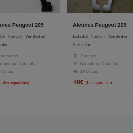
 Peugeot 205
Aletines Peugeot 205
evo
Vendedor
Estado
Nuevo
Vendedor
Particular
as
3 meses
a, Cataluña
Barcelona, Cataluña
19 Visitas
40
€
gociable)
(No negociable)