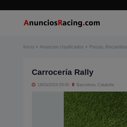
Skip
to
content
Inicio
Anuncios clasificados
Piezas, Recambios
Carrocería Rally
18/03/2024 09:45
Barcelona, Cataluña