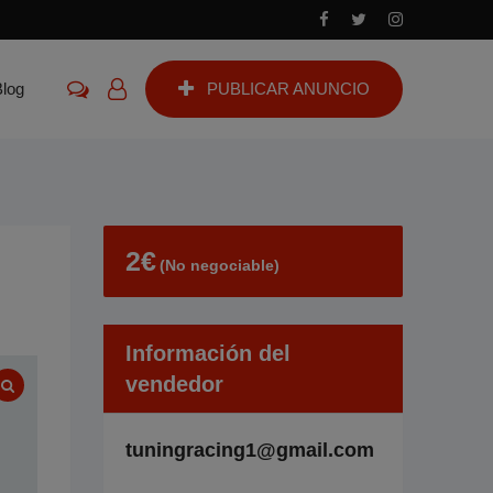
Blog
PUBLICAR ANUNCIO
2
€
(No negociable)
Información del
vendedor
tuningracing1@gmail.com