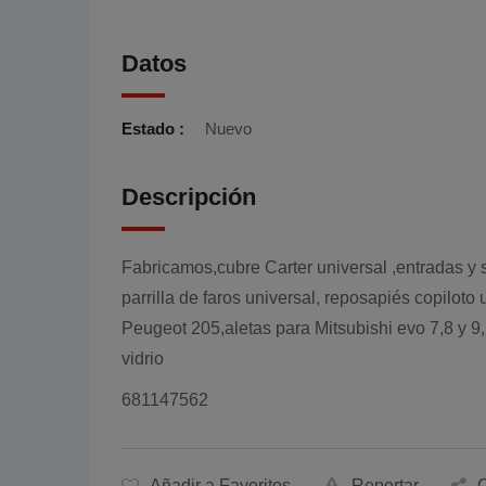
Datos
Estado :
Nuevo
Descripción
Fabricamos,cubre Carter universal ,entradas y s
parrilla de faros universal, reposapiés copilot
Peugeot 205,aletas para Mitsubishi evo 7,8 y 9, 
vidrio
681147562
Añadir a Favoritos
Reportar
C