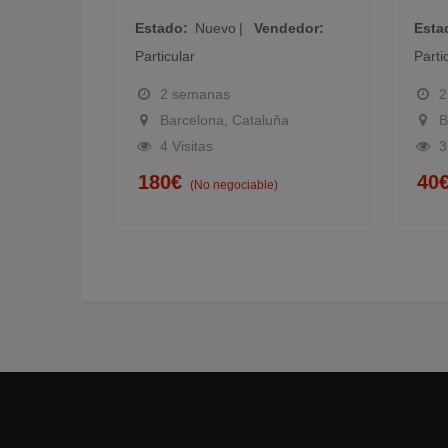
edor
Estado
Nuevo
Vendedor
Estad
Particular
Particu
2 semanas
2 
Barcelona, Cataluña
Bar
4 Visitas
3 V
180
€
40
€
(No negociable)