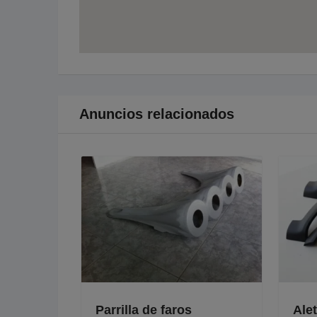
Anuncios relacionados
ersal
Parrilla de faros
Aleti