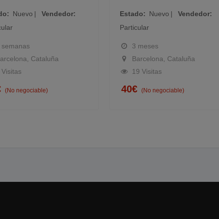
o
Nuevo
Vendedor
Estado
Nuevo
Vendedor
lar
Particular
semanas
3 meses
celona, Cataluña
Barcelona, Cataluña
isitas
19 Visitas
40
€
(No negociable)
(No negociable)