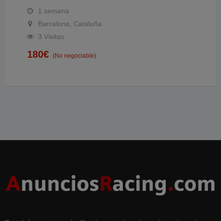
1 semana
Barcelona, Cataluña
3 Visitas
180
€
(No negociable)