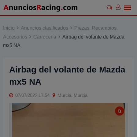
Skip
to
content
Inicio
Anuncios clasificados
Piezas, Recambios,
Accesorios
Carrocería
Airbag del volante de Mazda
mx5 NA
Airbag del volante de Mazda
mx5 NA
07/07/2022 17:54
Murcia, Murcia