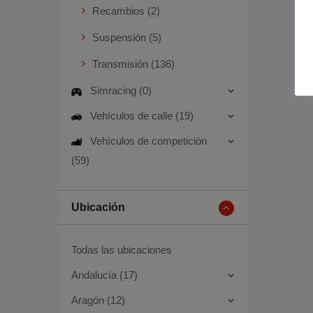
Recambios (2)
Suspensión (5)
Transmisión (136)
Simracing (0)
Vehículos de calle (19)
Vehículos de competición
(59)
Ubicación
Todas las ubicaciones
Andalucía (17)
Aragón (12)