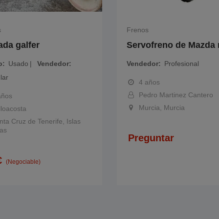
s
Frenos
ada galfer
Servofreno de Mazda
o
Usado
Vendedor
Vendedor
Profesional
lar
4 años
Pedro Martinez Cantero
años
Murcia, Murcia
lloacosta
nta Cruz de Tenerife, Islas
as
Preguntar
€
(Negociable)