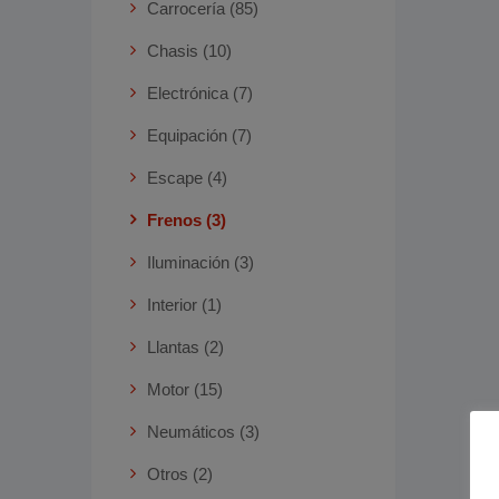
Carrocería (85)
Chasis (10)
Electrónica (7)
Equipación (7)
Escape (4)
Frenos (3)
Iluminación (3)
Interior (1)
Llantas (2)
Motor (15)
Neumáticos (3)
Otros (2)