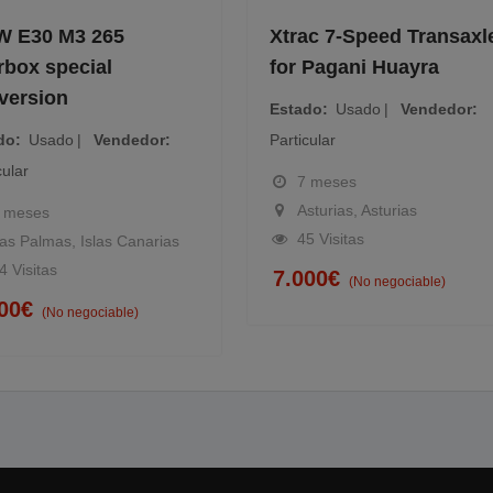
 E30 M3 265
Xtrac 7-Speed Transaxle
box special
for Pagani Huayra
ersion
Estado
Usado
Vendedor
do
Usado
Vendedor
Particular
ular
7 meses
Asturias, Asturias
 meses
45 Visitas
s Palmas, Islas Canarias
 Visitas
7.000
€
(No negociable)
00
€
(No negociable)