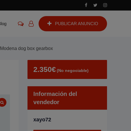
Blog
PUBLICAR ANUNCIO
 Modena dog box gearbox
2.350
€
(No negociable)
Información del
vendedor
xayo72