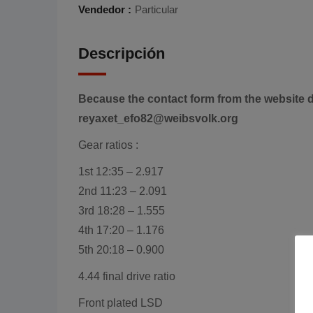
Vendedor :
Particular
Descripción
Because the contact form from the website d
reyaxet_efo82@weibsvolk.org
Gear ratios :
1st 12:35 – 2.917
2nd 11:23 – 2.091
3rd 18:28 – 1.555
4th 17:20 – 1.176
5th 20:18 – 0.900
4.44 final drive ratio
Front plated LSD