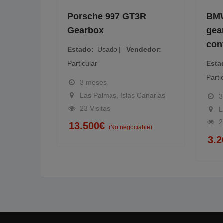
ine
Porsche 997 GT3R
BMW
Gearbox
gear
dedor
conv
Estado
Usado
Vendedor
Particular
Esta
Partic
3 meses
Las Palmas, Islas Canarias
3
23 Visitas
La
e)
24
13.500
€
(No negociable)
3.2