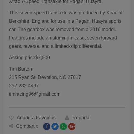
Xtrac 7-Speed Transaxle for Pagani Huayra
This seven-speed transaxle was produced by Xtrac of
Berkshire, England for use in a Pagani Huayra sports
car. The gearbox was removed from a 2016 model.
Features include an aluminum case, seven forward
gears, reverse, and a limited-slip differential.
Asking price$7,000
Tim Burton
215 Ryan St, Devotion, NC 27017
252-232-4497
timracing96@gmail.com
Añadir a Favoritos
Reportar
Compartir: