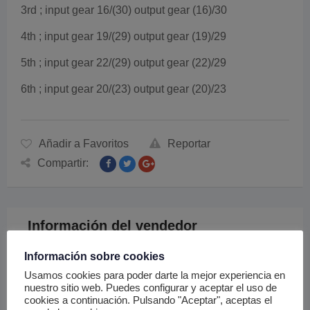
3rd ; input gear 16/(30) output gear (16)/30
4th ; input gear 19/(29) output gear (19)/29
5th ; input gear 22/(29) output gear (22)/29
6th ; input gear 20/(23) output gear (20)/23
Añadir a Favoritos
Reportar
Compartir:
Información del vendedor
Información sobre cookies
vlzfyiml75
Usamos cookies para poder darte la mejor experiencia en
nuestro sitio web. Puedes configurar y aceptar el uso de
cookies a continuación. Pulsando "Aceptar", aceptas el