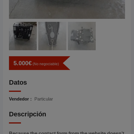
5.000
€
(No negociable)
Datos
Vendedor :
Particular
Descripción
Because the contact form from the website doesn’t