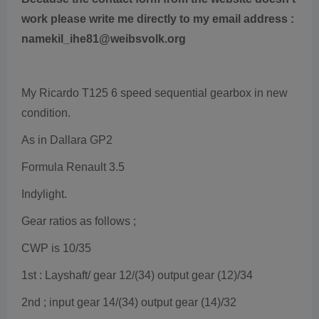
work please write me directly to my email address :
namekil_ihe81@weibsvolk.org
My Ricardo T125 6 speed sequential gearbox in new
condition.
As in Dallara GP2
Formula Renault 3.5
Indylight.
Gear ratios as follows ;
CWP is 10/35
1st : Layshaft/ gear 12/(34) output gear (12)/34
2nd ; input gear 14/(34) output gear (14)/32