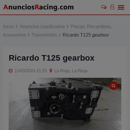
Skip
to
content
Inicio
Anuncios clasificados
Piezas, Recambios,
Accesorios
Transmisión
Ricardo T125 gearbox
Ricardo T125 gearbox
11/03/2024 21:23
La Rioja, La Rioja