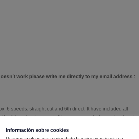
oesn’t work please write me directly to my email address :
 speeds, straight cut and 6th direct. It have included all
with s14 engine (custom bellhousing, propshaft, gearbox bracke
ooler kit, full throttle gearshift knob, quaife oem quick gearleve
Información sobre cookies
ecar with bmw s14 engine.
Usamos cookies para poder darte la mejor experiencia en