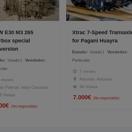
 E30 M3 265
Xtrac 7-Speed Transaxl
rbox special
for Pagani Huayra
version
Estado
Usado
Vendedor
do
Usado
Vendedor
Particular
cular
7 meses
Asturias, Asturias
 meses
46 Visitas
as Palmas, Islas Canarias
5 Visitas
7.000
€
(No negociable)
00
€
(No negociable)