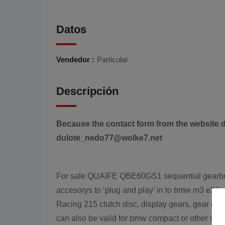
Datos
Vendedor :
Particular
Descripción
Because the contact form from the website d
dulote_nedo77@wolke7.net
For sale QUAIFE QBE60GS1 sequential gearbox, 6
accesorys to ‘plug and play’ in to bmw m3 e30 
Racing 215 clutch disc, display gears, gear oil c
can also be valid for bmw compact or other rac