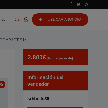
Blog
PUBLICAR ANUNCIO
 COMPACT S14
2.800
€
(No negociable)
Información del
vendedor
srhholle86