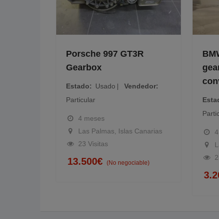
gine
Porsche 997 GT3R
BMW
Gearbox
gea
dedor
con
Estado
Usado
Vendedor
Particular
Esta
Parti
4 meses
Las Palmas, Islas Canarias
4
23 Visitas
L
le)
2
13.500
€
(No negociable)
3.2