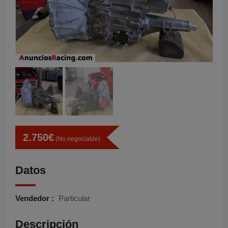
2.750
€
(No negociable)
Datos
Vendedor :
Particular
Descripción