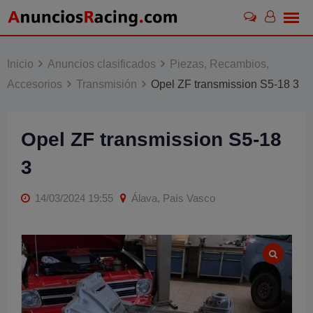
Skip
to
content
Inicio
Anuncios clasificados
Piezas, Recambios,
Accesorios
Transmisión
Opel ZF transmission S5-18 3
Opel ZF transmission S5-18
3
14/03/2024 19:55
Álava, País Vasco