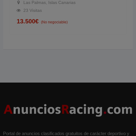
Las Palmas, Islas Canarias
23 Visitas
13.500
€
(No negociable)
Portal de anuncios clasificados gratuitos de carácter deportivo y