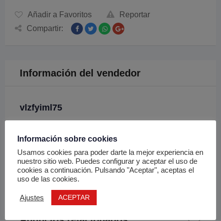
Añadir a Favoritos
Reportar
Compartir:
Información del vendedor
vlzfyiml75
Chat
Información sobre cookies
Usamos cookies para poder darte la mejor experiencia en
nuestro sitio web. Puedes configurar y aceptar el uso de
Enviar Email
cookies a continuación. Pulsando "Aceptar", aceptas el
uso de las cookies.
ACEPTAR
Ajustes
Anuncios relacionados