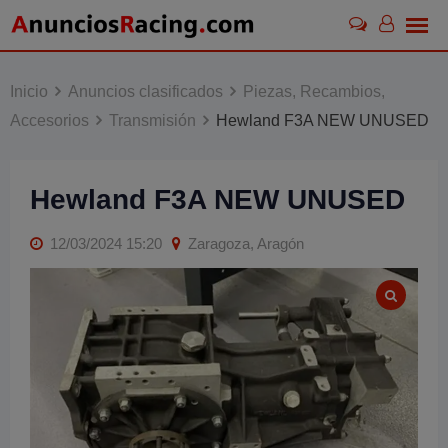
Skip
to
content
Inicio
Anuncios clasificados
Piezas, Recambios,
Accesorios
Transmisión
Hewland F3A NEW UNUSED
Hewland F3A NEW UNUSED
12/03/2024 15:20
Zaragoza, Aragón