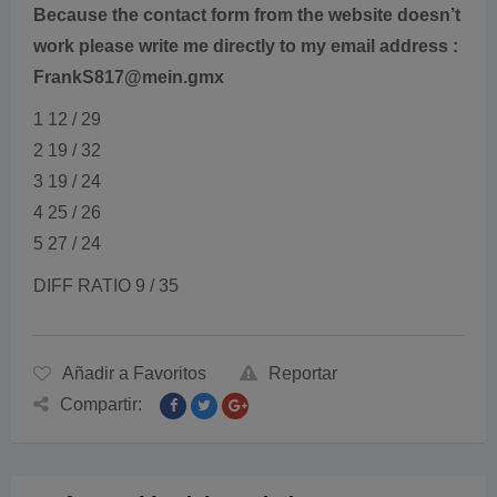
Because the contact form from the website doesn’t
work please write me directly to my email address :
FrankS817@mein.gmx
1 12 / 29
2 19 / 32
3 19 / 24
4 25 / 26
5 27 / 24
DIFF RATIO 9 / 35
Añadir a Favoritos
Reportar
Compartir: