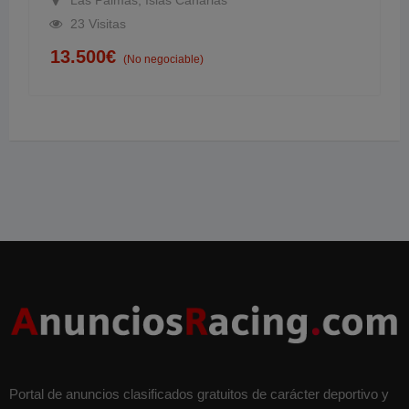
Las Palmas, Islas Canarias
23 Visitas
13.500
€
(No negociable)
Portal de anuncios clasificados gratuitos de carácter deportivo y