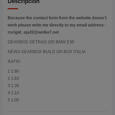
Descripción
Because the contact form from the website doesn’t
work please write me directly to my email address :
rocigid_eja20@wolke7.net
GEARBOX GETRAG 265 BMW E30
NEWS GEARBOX BUILD GR-BOX ITALIA
RATIO
1 2.80
2 1.83
3 1.36
4 1.14
5 1.00