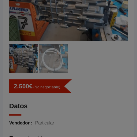
2.500
€
(No negociable)
Datos
Vendedor :
Particular