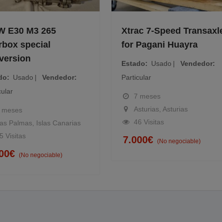
 E30 M3 265
Xtrac 7-Speed Transaxle
box special
for Pagani Huayra
ersion
Estado
Usado
Vendedor
o
Usado
Vendedor
Particular
ular
7 meses
Asturias, Asturias
meses
46 Visitas
s Palmas, Islas Canarias
 Visitas
7.000
€
(No negociable)
00
€
(No negociable)