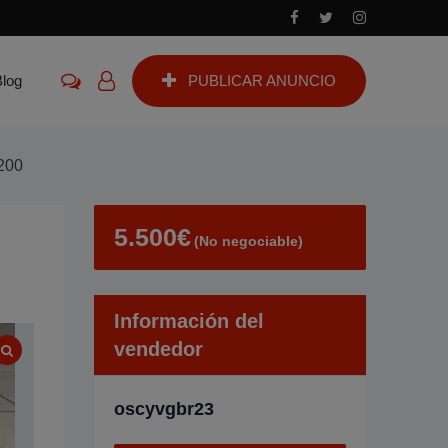
Blog
PUBLICAR ANUNCIO
200
5.500
€
(No negociable)
Información del
vendedor
oscyvgbr23