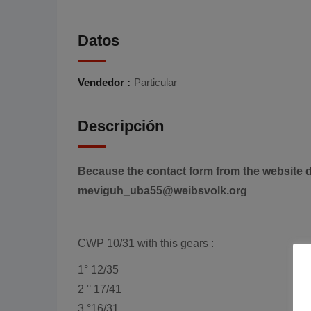
Datos
Vendedor :
Particular
Descripción
Because the contact form from the website d
meviguh_uba55@weibsvolk.org
CWP 10/31 with this gears :
1° 12/35
2 ° 17/41
3 °16/31