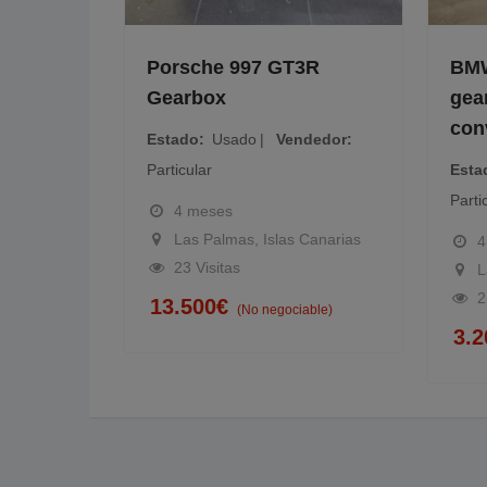
ine
Porsche 997 GT3R
BMW
Gearbox
gear
edor
conv
Estado
Usado
Vendedor
Particular
Estad
Partic
4 meses
Las Palmas, Islas Canarias
4 
23 Visitas
La
e)
25
13.500
€
(No negociable)
3.2