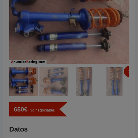
650
€
(No negociable)
Datos