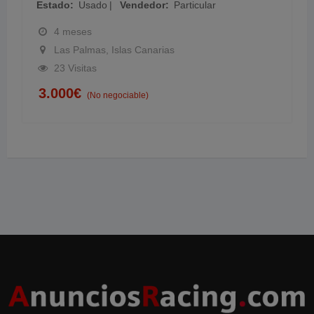
Estado
Usado
Vendedor
Particular
4 meses
Las Palmas, Islas Canarias
23 Visitas
3.000
€
(No negociable)