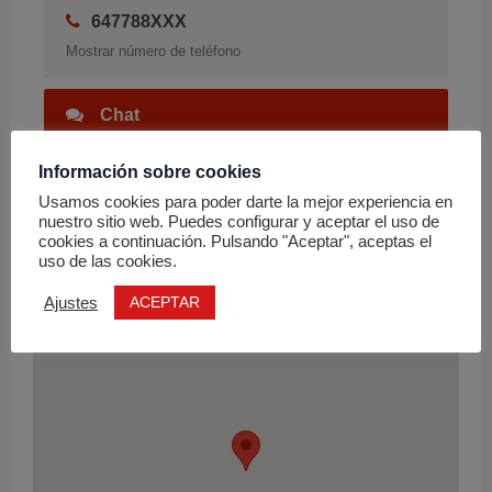
647788XXX
Mostrar número de teléfono
Chat
Información sobre cookies
Enviar Email
Usamos cookies para poder darte la mejor experiencia en
nuestro sitio web. Puedes configurar y aceptar el uso de
cookies a continuación. Pulsando "Aceptar", aceptas el
uso de las cookies.
Ubicación
ACEPTAR
Ajustes