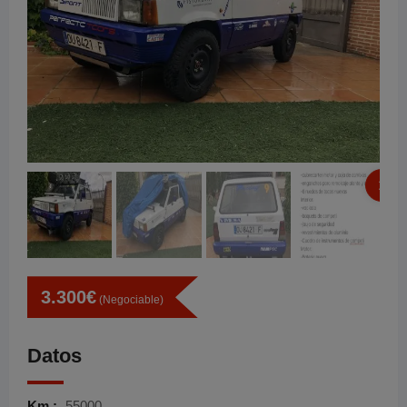
3.300
€
(Negociable)
Datos
Km :
55000