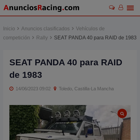
Skip
to
content
Inicio
Anuncios clasificados
Vehículos de
competición
Rally
SEAT PANDA 40 para RAID de 1983
SEAT PANDA 40 para RAID
de 1983
14/06/2023 09:02
Toledo, Castilla-La Mancha