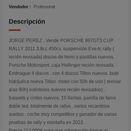
Vendedor :
Profesional
Descripción
JORGE PEREZ . Vende PORSCHE 997GT3 CUP
RALLY 2011 3.8cc 450cv. suspensión Exe-tc rally (
recién revisada) discos de freno y pastillas nuevos.
Porsche Motorsport. caja Hollinger recién revisada.
Embrague 4 discos . con 4 discos Tilton nuevos. bute
hidráulica nueva Tilton. motor con 50h de uso ( revisar
alas 90h) extintores nuevos recién revisados) .
baquets y cintos nuevos. 10 llantas. parrilla de faros
doble led. totalmente de rallys . varios recambios
sueltos . coche muy competitivo y ganador de varias
pruebas de rally y montaña en 2022.
Precio 112.000€ para mas información llamar al