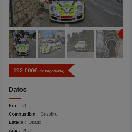
112.000
€
(No negociable)
Datos
Km :
50
Combustible :
Gasolina
Estado :
Usado
Año :
2011