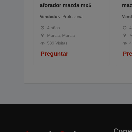
aforador mazda mx5
mazda
Vendedor
Profesional
Vended
4 años
4 añ
Murcia, Murcia
Murc
589 Visitas
490 
Preguntar
Preg
Cons