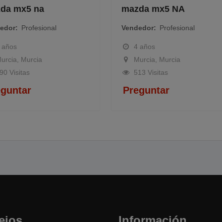
 mx5 na
mazda mx5 NA
or
Profesional
Vendedor
Profesional
os
4 años
ia, Murcia
Murcia, Murcia
Visitas
513 Visitas
untar
Preguntar
ejos
Información