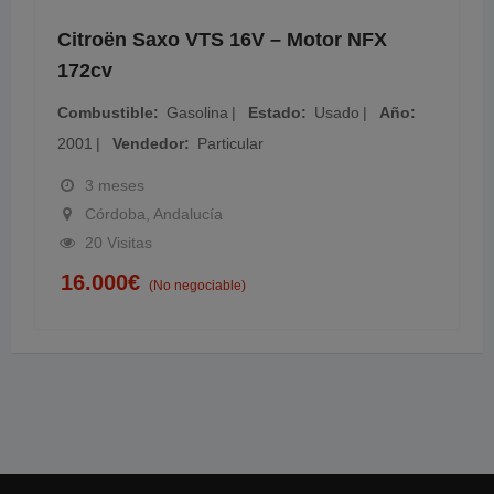
Citroën Saxo VTS 16V – Motor NFX
172cv
Combustible
Gasolina
Estado
Usado
Año
2001
Vendedor
Particular
3 meses
Córdoba, Andalucía
20 Visitas
16.000
€
(No negociable)