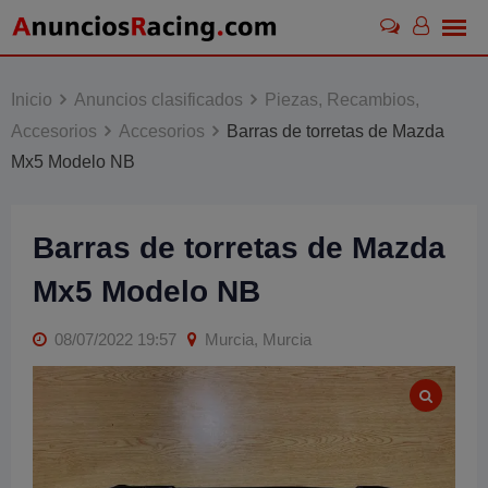
Skip
to
content
Inicio
Anuncios clasificados
Piezas, Recambios,
Accesorios
Accesorios
Barras de torretas de Mazda
Mx5 Modelo NB
Barras de torretas de Mazda
Mx5 Modelo NB
08/07/2022 19:57
Murcia, Murcia