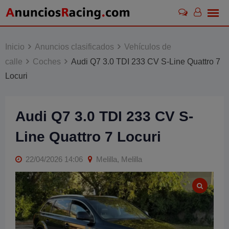
Skip
to
content
Inicio
Anuncios clasificados
Vehículos de
calle
Coches
Audi Q7 3.0 TDI 233 CV S-Line Quattro 7
Locuri
Audi Q7 3.0 TDI 233 CV S-
Line Quattro 7 Locuri
22/04/2026 14:06
Melilla, Melilla